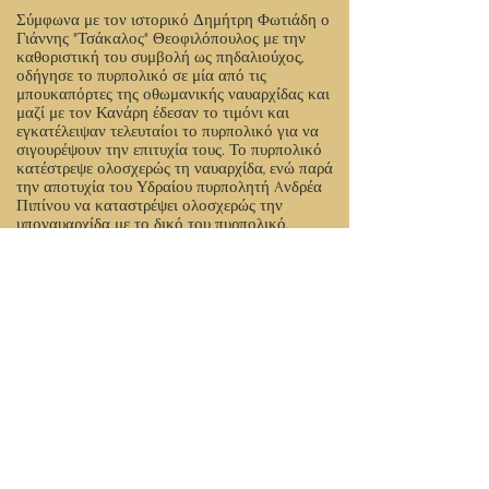
Σύμφωνα με τον ιστορικό Δημήτρη Φωτιάδη ο
Γιάννης "Τσάκαλος" Θεοφιλόπουλος με την
καθοριστική του συμβολή ως πηδαλιούχος,
οδήγησε το πυρπολικό σε μία από τις
μπουκαπόρτες της οθωμανικής ναυαρχίδας και
μαζί με τον Κανάρη έδεσαν το τιμόνι και
εγκατέλειψαν τελευταίοι το πυρπολικό για να
σιγουρέψουν την επιτυχία τους. Το πυρπολικό
κατέστρεψε ολοσχερώς τη ναυαρχίδα, ενώ παρά
την αποτυχία του Υδραίου πυρπολητή Aνδρέα
Πιπίνου να καταστρέψει ολοσχερώς την
υποναυαρχίδα με το δικό του πυρπολικό,
προκάλεσαν μεγάλες ζημιές τόσο στην
υποναυαρχίδα όσο και σε άλλα 6 τούρκικα
καράβια. Νεκρός έπεσε και ο ίδιος ο Τούρκος
αρχιναύαρχος (καπουδάν-πασάς) Καραλής, που
θάφτηκε στη Χίο.
Μετά την Ανεξαρτησία τοποθετήθηκε αρχηγός
της πολιτοφυλακής στην Τριπολιτσά (1830).
Πέθανε στην Αθήνα σε βαθιά γεράματα.
Το Πολεμικό Ναυτικό έδωσε το όνομά του στο
Πλοίο Φαρικών Αποστολών «ΠΦΑ
ΚΑΡΑΒΟΓΙΑΝΝΟΣ» (Α-479).