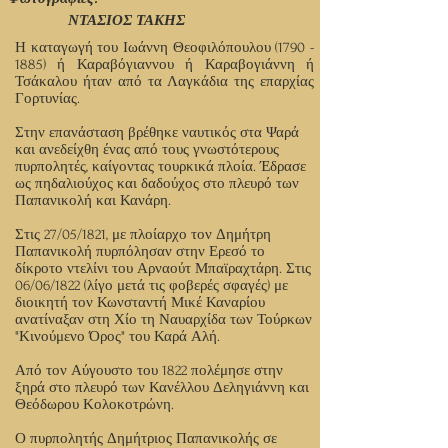
ΝΤΑΣΙΟΣ ΤΑΚΗΣ
Η καταγωγή του Ιωάννη Θεοφιλόπουλου
(1790 -
1885)
ή Καραβόγιαννου ή Καραβογιάννη ή
Τσάκαλου ήταν από τα Λαγκάδια της επαρχίας
Γορτυνίας.
Στην επανάσταση βρέθηκε ναυτικός στα Ψαρά
και ανεδείχθη ένας από τους γνωστότερους
πυρπολητές, καίγοντας τουρκικά πλοία. Έδρασε
ως πηδαλιούχος και δαδούχος στο πλευρό των
Παπανικολή και Κανάρη.
Στις 27/05/1821, με πλοίαρχο τον Δημήτρη
Παπανικολή πυρπόλησαν στην Ερεσό το
δίκροτο ντελίνι του Αρναούτ Μπαϊραχτάρη. Στις
06/06/1822 (λίγο μετά τις φοβερές σφαγές) με
διοικητή τον Κωνσταντή Μικέ Καναρίου
ανατίναξαν στη Χίο τη Ναυαρχίδα των Τούρκων
"Κινούμενο Όρος" του Καρά Αλή.
Από τον Αύγουστο του 1822 πολέμησε στην
ξηρά στο πλευρό των Κανέλλου Δεληγιάννη και
Θεόδωρου Κολοκοτρώνη.
Ο πυρπολητής Δημήτριος Παπανικολής σε