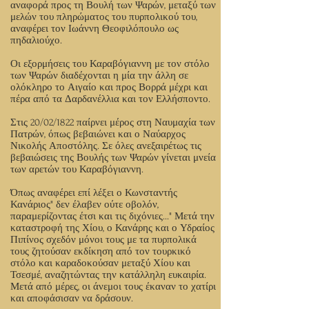
αναφορά προς τη Βουλή των Ψαρών, μεταξύ των
μελών του πληρώματος του πυρπολικού του,
αναφέρει τον Ιωάννη Θεοφιλόπουλο ως
πηδαλιούχο.
Οι εξορμήσεις του Καραβόγιαννη με τον στόλο
των Ψαρών διαδέχονται η μία την άλλη σε
ολόκληρο το Αιγαίο και προς Βορρά μέχρι και
πέρα από τα Δαρδανέλλια και τον Ελλήσποντο.
Στις 20/02/1822 παίρνει μέρος στη Ναυμαχία των
Πατρών, όπως βεβαιώνει και ο Ναύαρχος
Νικολής Αποστόλης. Σε όλες ανεξαιρέτως τις
βεβαιώσεις της Βουλής των Ψαρών γίνεται μνεία
των αρετών του Καραβόγιαννη.
Όπως αναφέρει επί λέξει ο Κωνσταντής
Κανάριος" δεν έλαβεν ούτε οβολόν,
παραμερίζοντας έτσι και τις διχόνιες..." Μετά την
καταστροφή της Χίου, ο Κανάρης και ο Υδραίος
Πιπίνος σχεδόν μόνοι τους με τα πυρπολικά
τους ζητούσαν εκδίκηση από τον τουρκικό
στόλο και καραδοκούσαν μεταξύ Χίου και
Τσεσμέ, αναζητώντας την κατάλληλη ευκαιρία.
Μετά από μέρες, οι άνεμοι τους έκαναν το χατίρι
και αποφάσισαν να δράσουν.