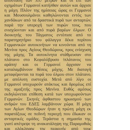
απόσταση των 300 μέτρων και οι επί των
οχημάτων Γερμανοί κατήλθαν αυτών και άρχισε
η μάχη. Πλέον της ημίσειας ώρας οι Γερμανοί
και Μουσουλμάνοι καθηλώνονται εντός των
χανδάκων από τα δραστικά πυρά των ανταρτών,
παρά την υπεροχή των πυρών τους, που
ενισχύονταν και από πυρά βαρέων όλμων. Ο
διοικητής του Τάγματος εντόπισε από το
παρατηρητήριο του φάλαγγα δέκα περίπου
Γερμανικών αυτοκινήτων να κινούνται από τη
Μενίνα προς Αγίους Θεοδώρους, προς ενίσχυση
της μάχης. Τα αυτοκίνητα στάθμευσαν στο
πλάτανο στο Κεφαλόβρυσο (πλάτανος του
αράπη) και οι Γερμανοί άρχισαν να
καταλαμβάνουν θέσεις μάχης. Με διαταγή
μεταφέρονται τα πυρά του όλμου στον πλάτανο,
με απόλυτη ευστοχία. Μετά από λίγο οι
Γερμανοί υποχωρούν ατάκτως και δρομέως επί
της αμαξιτής προς Μενίνα. Ευθύς αμέσως
εκδηλώνεται επίθεση κατά των υποχωρούντων
Γερμανών. Σκηνές άφθαστου ηρωισμού των
ανδρών του ΕΔΕΣ λαμβάνουν χώρα. Η μάχη
των Αγίων Θεοδώρων ήταν η πρώτη μάχη εκ
παρατάξεως σε πεδινή περιοχή που έδωκαν οι
ανταρτικές ομάδες. Τεράστια η σημασία της,
γιατί απέτρεψε τη ανακατάληψη της Παραμυθιάς
και ολόκληρης της περιοχής από τους