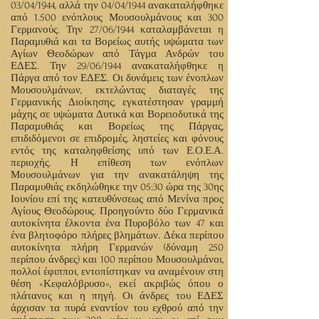
03/04/1944, αλλά την 04/04/1944 ανακαταλήφθηκε
από 1.500 ενόπλους Μουσουλμάνους και 300
Γερμανούς. Την 27/06/1944 καταλαμβάνεται η
Παραμυθιά και τα Βορείως αυτής υψώματα των
Αγίων Θεοδώρων από Τάγμα Ανδρών του
ΕΔΕΣ. Την 29/06/1944 ανακαταλήφθηκε η
Πάργα από τον ΕΔΕΣ. Οι δυνάμεις των ένοπλων
Μουσουλμάνων, εκτελώντας διαταγές της
Γερμανικής Διοίκησης, εγκατέστησαν γραμμή
μάχης σε υψώματα Δυτικά και Βορειοδυτικά της
Παραμυθιάς και Βορείως της Πάργας,
επιδιδόμενοι σε επιδρομές, ληστείες και φόνους
εντός της καταληφθείσης υπό των Ε.Ο.Ε.Α.
περιοχής. Η επίθεση των ενόπλων
Μουσουλμάνων για την ανακατάληψη της
Παραμυθιάς εκδηλώθηκε την 05:30 ώρα της 30ης
Ιουνίου επί της κατευθύνσεως από Μενίνα προς
Αγίους Θεοδώρους. Προηγούντο δύο Γερμανικά
αυτοκίνητα έλκοντα ένα Πυροβόλο των 47 και
ένα βλητοφόρο πλήρες βλημάτων. Δέκα περίπου
αυτοκίνητα πλήρη Γερμανών (δύναμη 250
περίπου άνδρες) και 100 περίπου Μουσουλμάνοι,
πολλοί έφιπποι, εντοπίστηκαν να αναμένουν στη
θέση «Κεφαλόβρυσο», εκεί ακριβώς όπου ο
πλάτανος και η πηγή. Οι άνδρες του ΕΔΕΣ
άρχισαν τα πυρά εναντίον του εχθρού από την