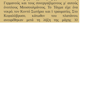
Γερμανούς και τους συνεργαζόμενους μ’ αυτούς
ένοπλους Μουσουλμάνους. Το Τάγμα είχε ένα
νεκρό, τον Κοντό Σωτήριο και 5 τραυματίες. Στο
Κεφαλόβρυσο, κάτωθεν του πλατάνου,
ανευρέθηκαν μετά τη λήξη της μάχης 30
Γερμανοί νεκροί. Άλλοι 6 νεκροί Γερμανοί
περισυνελέγησαν στο υπόλοιπο πεδίο της μάχης.
Οι Γερμανοί είχαν και 42 τραυματίες. Επί του
πεδίου της μάχης περισυνελέγησαν υπό των
ανταρτών ως λάφυρα 2 αυτοκίνητα, 1
αντιαρματικό πυροβόλο, 1 βλητοφόρο, 2
ασύρματοι, 5 οπλοπολυβόλα, 10 κτήνη, 35
τυφέκια μάουζερ.
Άρθρο του Γιώργου Γκορέζη, στρατηγού ε.α.,
μέλους και τ. Προέδρου της Διεθνούς Επιτροπής
Στρατιωτικής Ιστορίας.