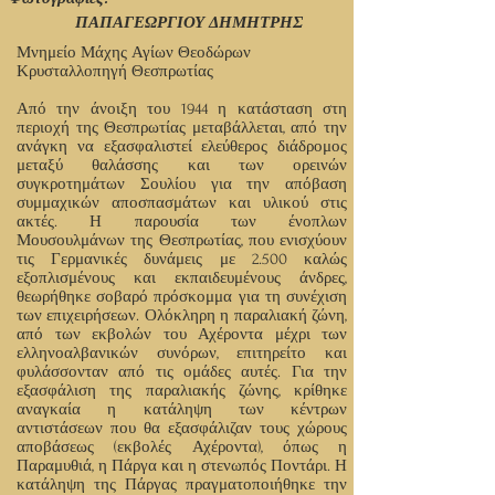
ΠΑΠΑΓΕΩΡΓΙΟΥ ΔΗΜΗΤΡΗΣ
Μνημείο Μάχης Αγίων Θεοδώρων
Κρυσταλλοπηγή Θεσπρωτίας
Από την άνοιξη του 1944 η κατάσταση στη
περιοχή της Θεσπρωτίας μεταβάλλεται, από την
ανάγκη να εξασφαλιστεί ελεύθερος διάδρομος
μεταξύ θαλάσσης και των ορεινών
συγκροτημάτων Σουλίου για την απόβαση
συμμαχικών αποσπασμάτων και υλικού στις
ακτές. Η παρουσία των ένοπλων
Μουσουλμάνων της Θεσπρωτίας, που ενισχύουν
τις Γερμανικές δυνάμεις με 2.500 καλώς
εξοπλισμένους και εκπαιδευμένους άνδρες,
θεωρήθηκε σοβαρό πρόσκομμα για τη συνέχιση
των επιχειρήσεων. Ολόκληρη η παραλιακή ζώνη,
από των εκβολών του Αχέροντα μέχρι των
ελληνοαλβανικών συνόρων, επιτηρείτο και
φυλάσσονταν από τις ομάδες αυτές. Για την
εξασφάλιση της παραλιακής ζώνης, κρίθηκε
αναγκαία η κατάληψη των κέντρων
αντιστάσεων που θα εξασφάλιζαν τους χώρους
αποβάσεως (εκβολές Αχέροντα), όπως η
Παραμυθιά, η Πάργα και η στενωπός Ποντάρι. Η
κατάληψη της Πάργας πραγματοποιήθηκε την