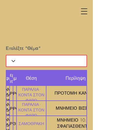
Επιλέξτε "Θέμα"
εριφερειακή
εριφέρεια
Δήμος
Θέση
Περίληψη
Ενότητα
ΑΝ.
ΠΑΡΑΛΙΑ -
ΠΡΟΤΟΜΗ ΚΑΝΑΡΗ
ΕΞΑΝΔΡΟΥΠΟΛΗΣ
ΕΒΡΟΥ
ΚΕΔΟΝΙΑΣ
ΚΟΝΤΑ ΣΤΟΝ
& ΘΡΑΚΗΣ
ΦΑΡΟ
ΑΝ.
ΠΑΡΑΛΙΑ -
ΜΝΗΜΕΙΟ ΒΙΣΒΙΖΗ
ΕΞΑΝΔΡΟΥΠΟΛΗΣ
ΕΒΡΟΥ
ΚΕΔΟΝΙΑΣ
ΚΟΝΤΑ ΣΤΟΝ
& ΘΡΑΚΗΣ
ΦΑΡΟ
ΑΝ.
ΜΝΗΜΕΙΟ 10.000
ΣΑΜΟΘΡΑΚΗΣ
ΕΒΡΟΥ
ΣΑΜΟΘΡΑΚΗ
ΚΕΔΟΝΙΑΣ
ΣΦΑΓΙΑΣΘΕΝΤΩΝ