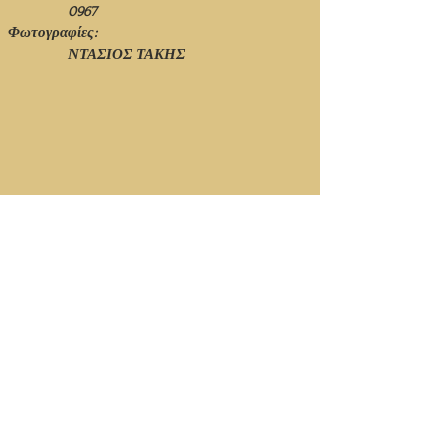
0967
Φωτογραφίες:
ΝΤΑΣΙΟΣ ΤΑΚΗΣ
© Ιανουάριος 2021 - 1η Έκδοση - Νίκος Πιτσόλης
Κορυφή Σελίδας