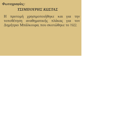
Φωτογραφίες:
ΤΣΙΜΠΟΥΡΗΣ ΚΩΣΤΑΣ
Η προτομή χρησιμοποιήθηκε και για την
τοποθέτηση αναθηματικής πλάκας για τον
Δημήτριο Μπάλκουρα, που σκοτώθηκε το 1922.
© Ιανουάριος 2021 - 1η Έκδοση - Νίκος Πιτσόλης
Κορυφή Σελίδας