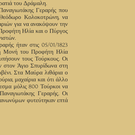
ρατιά του Δράμαλη.
 Παναγιωτάκης Γεραρής που
 Θεόδωρο Κολοκοτρώνη, να
αριών για να ανακόψουν την
 Προφήτη Ηλία και ο Πύργος
νιστών.
αρής ήταν στις 05/01/1823
τη Μονή του Προφήτη Ηλία
υπήσουν τους Τούρκους. Οι
ν στον Άγιο Σπυρίδωνα στη
βένι. Στα Μαύρα λιθάρια ο
ύρια, μαχαίρια και ότι άλλο
εσμα μόλις 800 Τούρκοι να
Παναγιωτάκης Γεραρής. Οι
ν ανωνύμων φυτεύτηκαν επτά