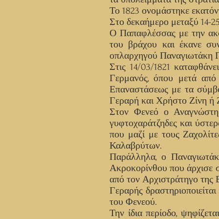
Το 1823 ονομάστηκε εκατόντ
Στο δεκαήμερο μεταξύ 14-2
Ο Παπαφλέσσας με την ακο
του βράχου και έκανε συ
οπλαρχηγού Παναγιωτάκη Γε
Στις 14/03/1821 καταφθάν
Γερμανός, όπου μετά από
Επαναστάσεως με τα σύμβο
Γεραρή και Χρήστο Ζίνη ή Ζ
Στον Φενεό ο Αναγνώστη
γυφτοχαράτζηδες και ύστερ
που μαζί με τους Ζαχολίτ
Καλαβρύτων.
Παράλληλα, ο Παναγιωτάκ
Ακροκορίνθου που άρχισε σ
από τον Αρχιστράτηγο της
Γεραρής δραστηριοποιείται
του Φενεού.
Την ίδια περίοδο, ψηφίζετ