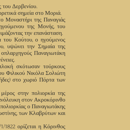
 του Δερβενίου.
ορετικά σημεία στο Μοριά.
το Μοναστήρι της Παναγιάς
ηγούμενου της Μονής, του
ιμάζοντας την επανάσταση.
α του Κούτου, ο ηγούμενος
υ, υψώνει την Σημαία της
ς οπλαρχηγούς Παναγιωτάκη
ένειες.
πλοκή σκότωσαν τούρκους
του Φιλικού Νικόλα Σολιώτη
ήδες) στο χωριό Πόρτα των
 μέρος στην πολιορκία της
λανόλευκη στον Ακροκόρινθο
πολιορκίας ο Παναγιωτάκης
ωστίνης, των Κλαβρύτων και
1/1822 ορίζεται η Κόρινθος