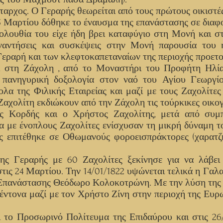
αρχος. Ο Γεραρής θεωρείται από τους πρώτους οικιστές
5 Μαρτίου δόθηκε το έναυσμα της επανάστασης σε διαφ
λουθία του είχε ήδη βρει καταφύγιο στη Μονή και σ
ναντήσεις και συσκέψεις στην Μονή παρουσία του 
ραρή και των κλεφτοκαπεταναίων της περιοχής προετο
ει στη Ζάχολη , από το Μοναστήρι του Προφήτη Ηλί
 πανηγυρική δοξολογία στον ναό του Αγίου Γεωργίο
λα της Φιλικής Εταιρείας και μαζί με τους Ζαχολίτε
αχολίτη εκδιώκουν από την Ζάχολη τις τούρκικες οικογ
ς Κορδής και ο Χρήστος Ζαχολίτης, μετά από συμ
α με ένοπλους Ζαχολίτες ενίσχυσαν τη μικρή δύναμη 
ες επιτέθηκε σε Οθωμανούς φοροεισπράκτορες (χαρατζ
ης Γεραρής με 60 Ζαχολίτες ξεκίνησε για να λάβει
τις 24 Μαρτίου. Την 14/01/1822 υψώνεται τελικά η Γα
 Επανάστασης Θεόδωρο Κολοκοτρώνη. Με την λύση της 
 έντονα μαζί με τον Χρήστο Ζίνη στην περιοχή της Ευρ
αι το Προσωρινό Πολίτευμα της Επιδαύρου και στις 26/