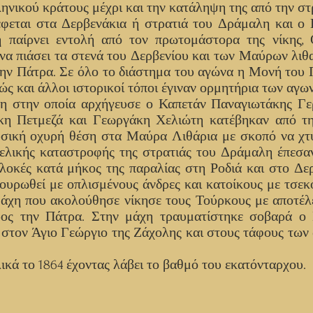
νικού κράτους μέχρι και την κατάληψη της από την στ
ρέφεται στα Δερβενάκια ή στρατιά του Δράμαλη και ο
ή παίρνει εντολή από τον πρωτομάστορα της νίκης,
 να πιάσει τα στενά του Δερβενίου και των Μαύρων λιθ
την Πάτρα. Σε όλο το διάστημα του αγώνα η Μονή του
ς και άλλοι ιστορικοί τόποι έγιναν ορμητήρια των αγω
η στην οποία αρχήγευσε ο Καπετάν Παναγιωτάκης Γερ
άκη Πετμεζά και Γεωργάκη Χελιώτη κατέβηκαν από 
υσική οχυρή θέση στα Μαύρα Λιθάρια με σκοπό να χτ
τελικής καταστροφής της στρατιάς του Δράμαλη έπεσα
οκές κατά μήκος της παραλίας στη Ροδιά και στο Δερ
ουρωθεί με οπλισμένους άνδρες και κατοίκους με τσεκο
μάχη που ακολούθησε νίκησε τους Τούρκους με αποτέλ
ρος την Πάτρα. Στην μάχη τραυματίστηκε σοβαρά ο 
 στον Άγιο Γεώργιο της Ζάχολης και στους τάφους τω
κά το 1864 έχοντας λάβει το βαθμό του εκατόνταρχου.