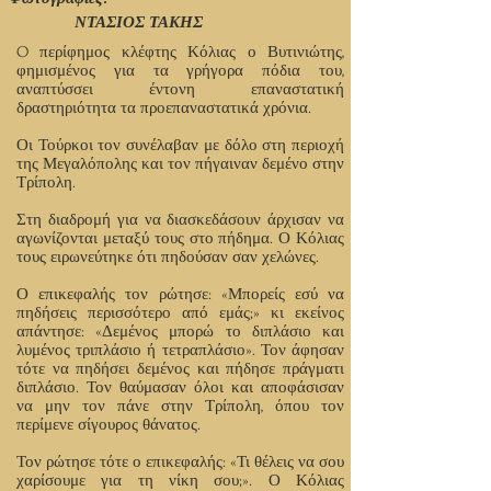
ΝΤΑΣΙΟΣ ΤΑΚΗΣ
O περίφημος κλέφτης Κόλιας ο Βυτινιώτης,
φημισμένος για τα γρήγορα πόδια του,
αναπτύσσει έντονη επαναστατική
δραστηριότητα τα προεπαναστατικά χρόνια.
Οι Τούρκοι τον συνέλαβαν με δόλο στη περιοχή
της Μεγαλόπολης και τον πήγαιναν δεμένο στην
Τρίπολη.
Στη διαδρομή για να διασκεδάσουν άρχισαν να
αγωνίζονται μεταξύ τους στο πήδημα. Ο Κόλιας
τους ειρωνεύτηκε ότι πηδούσαν σαν χελώνες.
Ο επικεφαλής τον ρώτησε: «Μπορείς εσύ να
πηδήσεις περισσότερο από εμάς;» κι εκείνος
απάντησε: «Δεμένος μπορώ το διπλάσιο και
λυμένος τριπλάσιο ή τετραπλάσιο». Τον άφησαν
τότε να πηδήσει δεμένος και πήδησε πράγματι
διπλάσιο. Τον θαύμασαν όλοι και αποφάσισαν
να μην τον πάνε στην Τρίπολη, όπου τον
περίμενε σίγουρος θάνατος.
Τον ρώτησε τότε ο επικεφαλής: «Τι θέλεις να σου
χαρίσουμε για τη νίκη σου;». Ο Κόλιας