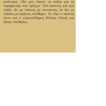
απάντησε: «Να μου λύσετε τα πόδια και να
παραβγούμε στο τρέξιμο. Εσύ έφιππος και εγώ
πεζός. Αν με πιάσεις, με σκοτώνεις, αν δεν με
πιάσεις με αφήνεις ελεύθερο». Σε λίγο ο αγώνας
έγινε και ο γοργοπόδαρος Κόλιας νίκησε και
έφυγε ελεύθερος.