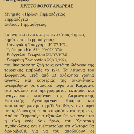
ΧΡΙΣΤΟΦΟΡΟΥ ΑΝΔΡΕΑΣ
Μνημείο 4 Ηρώων Γερμασόγειας
Γερμασόγεια
Είσοδος Γερμασόγειας
Το μνημείο είναι αφιερωμένο στους 4 ήρωες
δημότες της Γερμασόγειας:
• Παναγιώτη Τσαγγάρη (19/07/1974)
• Τρόφιμου Κουλλέ (20/07/1974)
• Ευάγγελου Γεωργίου (20/07/1974)
• Σωφρόνη Σωφρονίου (22/07/1974)
που θυσίασαν τη ζωή τους κατά τη διάρκεια της
τουρκικής εισβολής το 1974. Τα λείψανα του
Σωφρονίου, μετά από 33 ολόκληρα χρόνια
αγωνίας και καρτερίας της οικογένειας,
ανευρέθηκαν σε ομαδικό τάφο στο Καζάφανι,
στο πλαίσιο του προγράμματος εκταφών και
αναγνώρισης λειψάνων της Διερευνητικής
Επιτροπής Αγνοουμένων Κύπρου και
ταυτοποιήθηκαν με τη μέθοδο DNA, για να ταφεί
με τις δέουσες τιμές που αρμόζουν στους ήρωες.
Από τη Γερμασόγεια, εξακολουθεί να αγνοείται
η τύχη ενός 5ου ήρωα, του Χριστάκη
Αγαθοκλέους και ευελπιστούμε ότι σύντομα θα
διακριβωθεί, για να του αποδοθούν οι