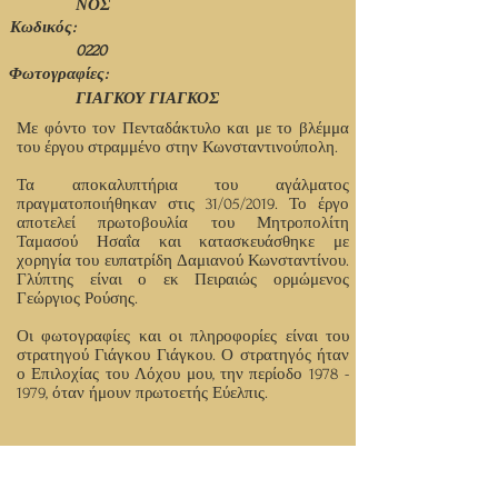
ΝΟΣ
Κωδικός:
0220
Φωτογραφίες:
ΓΙΑΓΚΟΥ ΓΙΑΓΚΟΣ
Με φόντο τον Πενταδάκτυλο και με το βλέμμα
του έργου στραμμένο στην Κωνσταντινούπολη.
Τα αποκαλυπτήρια του αγάλματος
πραγματοποιήθηκαν στις 31/05/2019. Το έργο
αποτελεί πρωτοβουλία του Μητροπολίτη
Ταμασού Ησαΐα και κατασκευάσθηκε με
χορηγία του ευπατρίδη Δαμιανού Κωνσταντίνου.
Γλύπτης είναι ο εκ Πειραιώς ορμώμενος
Γεώργιος Ρούσης.
Οι φωτογραφίες και οι πληροφορίες είναι του
στρατηγού Γιάγκου Γιάγκου. Ο στρατηγός ήταν
ο Επιλοχίας του Λόχου μου, την περίοδο
1978 -
1979
, όταν ήμουν πρωτοετής Εύελπις.