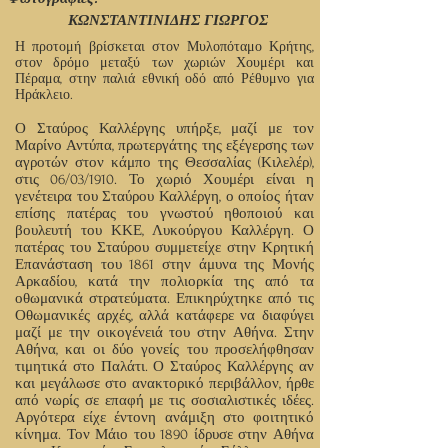
ΚΩΝΣΤΑΝΤΙΝΙΔΗΣ ΓΙΩΡΓΟΣ
Η προτομή βρίσκεται στον Μυλοπόταμο Κρήτης,
στον δρόμο μεταξύ των χωριών Χουμέρι και
Πέραμα, στην παλιά εθνική οδό από Ρέθυμνο για
Ηράκλειο.
Ο Σταύρος Καλλέργης υπήρξε, μαζί με τον
Μαρίνο Αντύπα, πρωτεργάτης της εξέγερσης των
αγροτών στον κάμπο της Θεσσαλίας (Κιλελέρ),
στις 06/03/1910. Το χωριό Χουμέρι είναι η
γενέτειρα του Σταύρου Καλλέργη, ο οποίος ήταν
επίσης πατέρας του γνωστού ηθοποιού και
βουλευτή του ΚΚΕ, Λυκούργου Καλλέργη. Ο
πατέρας του Σταύρου συμμετείχε στην Κρητική
Επανάσταση του 1861 στην άμυνα της Μονής
Αρκαδίου, κατά την πολιορκία της από τα
οθωμανικά στρατεύματα. Επικηρύχτηκε από τις
Οθωμανικές αρχές, αλλά κατάφερε να διαφύγει
μαζί με την οικογένειά του στην Αθήνα. Στην
Αθήνα, και οι δύο γονείς του προσελήφθησαν
τιμητικά στο Παλάτι. Ο Σταύρος Καλλέργης αν
και μεγάλωσε στο ανακτορικό περιβάλλον, ήρθε
από νωρίς σε επαφή με τις σοσιαλιστικές ιδέες.
Αργότερα είχε έντονη ανάμιξη στο φοιτητικό
κίνημα. Τον Μάιο του 1890 ίδρυσε στην Αθήνα