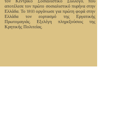
τον Κεντρικό Σοσιαλιστικό Σύλλογο, που
αποτέλεσε τον πρώτο σοσιαλιστικό πυρήνα στην
Ελλάδα. Το 1893 οργάνωσε για πρώτη φορά στην
Ελλάδα τον εορτασμό της Εργατικής
Πρωτομαγιάς. Εξελέγη πληρεξούσιος της
Κρητικής Πολιτείας.