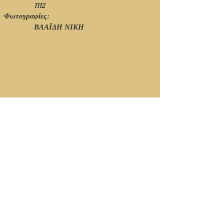
1112
Φωτογραφίες:
ΒΛΑΪΔΗ ΝΙΚΗ
© Ιανουάριος 2021 - 1η Έκδοση - Νίκος Πιτσόλης
Κορυφή Σελίδας