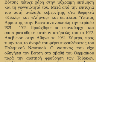
Βότσης πέτυχε χάρη στην ψύχραιμη εκτίμηση
και τη γενναιότητά του. Μετά από την επιτυχία
του αυτή ανέλαβε κυβερνήτης στα θωρηκτά
«Κιλκίς» και «Λήμνος» και διετέλεσε Ύπατος
Αρμοστής στην Κωνσταντινούπολη την περίοδο
1921 - 1922
. Προάχθηκε σε υποναύαρχο και
αποστρατεύθηκε κατόπιν αιτήσεώς του το 1922.
Απεβίωσε στην Αθήνα το 1931. Σήμερα, προς
τιμήν του, το όνομά του φέρει πυραυλάκατος του
Πολεμικού Ναυτικού. Ο ναυτικός που είχε
οδηγήσει τον Βότση στα αβαθή του Θερμαϊκού
παρά την αυστηρή φρούρηση των Τούρκων,
Νικόλαος Βλαχόπουλος, πέθανε σε ηλικία 92
ετών τον Ιανουάριο του 1970. Η κηδεία του έγινε
στις 8 Ιανουαρίου 1970 στο Λιτόχωρο, με
δαπάνες του Δήμου Θεσσαλονίκης