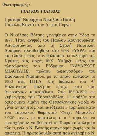
Φωτογραφίες:
ΓΙΑΓΚΟΥ ΓΙΑΓΚΟΣ
Προτομή Ναυάρχου Νικολάου Βότση
Παραλία Κοντά στον Λευκό Πύργο
Ο Νικόλαος Βότσης γεννήθηκε στην Ύδρα το
1877. Ήταν ανιψιός του Παύλου Κουντουριώτη.
Αποφοιτώντας από τη Σχολή Ναυτικών
Δοκίμων τοποθετήθηκε στο Θ/Κ «ΥΔΡΑ» και
και έλαβε μέρος στον θαλάσσιο αποκλεισμό της
Κρήτης στις αρχές 1897. Υπήρξε μέλος του
πληρώματος του Εύδρομου "ΝΑΥΑΡΧΟΣ
ΜΙΑΟΥΛΗΣ", πρώτου ωκεανοπόρου του
Βασιλικού Ναυτικού, με το οποίο έφθασαν το
1900 στις Η.Π.Α. Στη διάρκεια του Α΄
Βαλκανικού Πολέμου πέτυχε κάτι που
θεωρούνταν ακατόρθωτο. Στις 18/10/1912, ως
κυβερνήτης του "Τορπιλοβόλου 11" εισήλθε στο
οχυρωμένο λιμάνι της Θεσσαλονίκης χωρίς να
γίνει αντιληπτός, και εκτόξευσε 3 τορπίλες κατά
του Τουρκικoύ θωρηκτού "Φετχί Μπουλέντ"
3.000 τόνων, με αποτέλεσμα οι 2 τορπίλες να
ευστοχήσουν, να βυθιστεί το Τουρκικό πολεμικό
πλοίο, ενώ ο Ν. Βότσης αποχώρησε χωρίς καμία
απώλεια. Η πρωτοβουλία αυτή που ανέλαβε ο Ν.