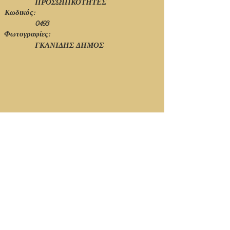
ΠΡΟΣΩΠΙΚΟΤΗΤΕΣ
Κωδικός:
0493
Φωτογραφίες:
ΓΚΑΝΙΔΗΣ ΔΗΜΟΣ
© Ιανουάριος 2021 - 1η Έκδοση - Νίκος Πιτσόλης
Κορυφή Σελίδας