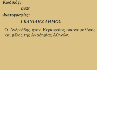
Κωδικός:
0492
Φωτογραφίες:
ΓΚΑΝΙΔΗΣ ΔΗΜΟΣ
Ο Ανδρεάδης ήταν Κερκυραίος οικονομολόγος
και μέλος της Ακαδημίας Αθηνών.
© Ιανουάριος 2021 - 1η Έκδοση - Νίκος Πιτσόλης
Κορυφή Σελίδας