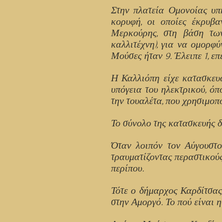
Στην πλατεία Ομονοίας υπ
κορυφή, οι οποίες έκρυβα
Μερκούρης, στη βάση τω
καλλιτέχνη), για να ομορφ
Μούσες ήταν 9. Έλειπε 1, ε
Η Καλλιόπη είχε κατασκευα
υπόγεια του ηλεκτρικού, ό
την τουαλέτα, που χρησιμοπ
Το σύνολο της κατασκευής δ
Όταν λοιπόν τον Αύγουστο
τραυματίζοντας περαστικού
περίπου.
Τότε ο δήμαρχος Καρδίτσας 
στην Αμοργό. Το πού είναι 