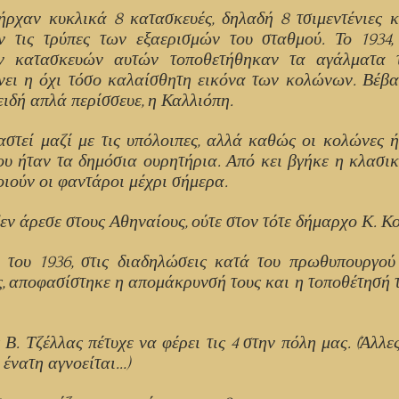
ήρχαν κυκλικά 8 κατασκευές, δηλαδή 8 τσιμεντένιες 
ν τις τρύπες των εξαερισμών του σταθμού. Το 1934
ν κατασκευών αυτών τοποθετήθηκαν τα αγάλματα
ύνει η όχι τόσο καλαίσθητη εικόνα των κολώνων. Βέβαι
πειδή απλά περίσσευε, η Καλλιόπη.
στεί μαζί με τις υπόλοιπες, αλλά καθώς οι κολώνες ή
που ήταν τα δημόσια ουρητήρια. Από κει βγήκε η κλασι
οιούν οι φαντάροι μέχρι σήμερα.
εν άρεσε στους Αθηναίους, ούτε στον τότε δήμαρχο Κ. Κο
 του 1936, στις διαδηλώσεις κατά του πρωθυπουργο
ς, αποφασίστηκε η απομάκρυνσή τους και η τοποθέτησή 
Β. Τζέλλας πέτυχε να φέρει τις 4 στην πόλη μας. (Άλλε
η ένατη αγνοείται…)