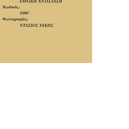
ΕΘΝΙΚΗ ΑΝΤΙΣΤΑΣΗ
Κωδικός:
0990
Φωτογραφίες:
ΝΤΑΣΙΟΣ ΤΑΚΗΣ
© Ιανουάριος 2021 - 1η Έκδοση - Νίκος Πιτσόλης
Κορυφή Σελίδας