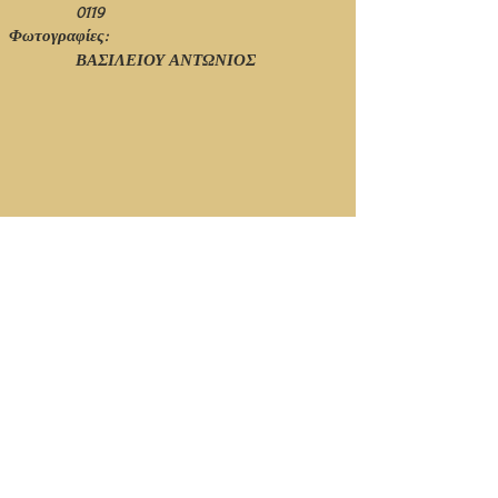
0119
Φωτογραφίες:
ΒΑΣΙΛΕΙΟΥ ΑΝΤΩΝΙΟΣ
© Ιανουάριος 2021 - 1η Έκδοση - Νίκος Πιτσόλης
Κορυφή Σελίδας