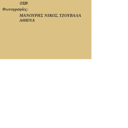
0328
Φωτογραφίες:
ΜΑΝΟΥΡΗΣ ΝΙΚΟΣ, ΤΖΟΥΒΑΛΑ
ΑΘΗΝΑ
© Ιανουάριος 2021 - 1η Έκδοση - Νίκος Πιτσόλης
Κορυφή Σελίδας