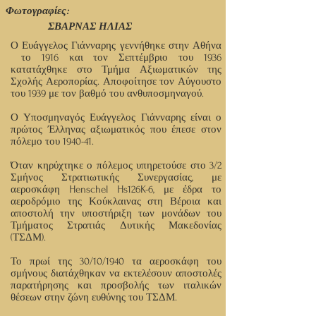
Φωτογραφίες:
ΣΒΑΡΝΑΣ ΗΛΙΑΣ
Ο Ευάγγελος Γιάνναρης γεννήθηκε στην Αθήνα
το 1916 και τον Σεπτέμβριο του 1936
κατατάχθηκε στο Τμήμα Αξιωματικών της
Σχολής Αεροπορίας. Αποφοίτησε τον Αύγουστο
του 1939 με τον βαθμό του ανθυποσμηναγού.
Ο Υποσμηναγός Ευάγγελος Γιάνναρης είναι ο
πρώτος Έλληνας αξιωματικός που έπεσε στον
πόλεμο του 1940-41.
Όταν κηρύχτηκε ο πόλεμος υπηρετούσε στο 3/2
Σμήνος Στρατιωτικής Συνεργασίας, με
αεροσκάφη Henschel Hs126K-6, με έδρα το
αεροδρόμιο της Κούκλαινας στη Βέροια και
αποστολή την υποστήριξη των μονάδων του
Τμήματος Στρατιάς Δυτικής Μακεδονίας
(ΤΣΔΜ).
Το πρωί της 30/10/1940 τα αεροσκάφη του
σμήνους διατάχθηκαν να εκτελέσουν αποστολές
παρατήρησης και προσβολής των ιταλικών
θέσεων στην ζώνη ευθύνης του ΤΣΔΜ.