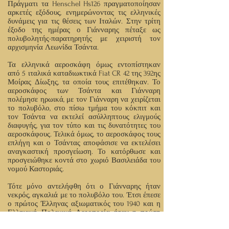
Πράγματι τα Henschel Hs126 πραγματοποίησαν
αρκετές εξόδους, ενημερώνοντας τις ελληνικές
δυνάμεις για τις θέσεις των Ιταλών. Στην τρίτη
έξοδο της ημέρας ο Γιάνναρης πέταξε ως
πολυβολητής-παρατηρητής με χειριστή τον
αρχισμηνία Λεωνίδα Τσάντα.
Τα ελληνικά αεροσκάφη όμως εντοπίστηκαν
από 5 ιταλικά καταδιωκτικά Fiat CR 42 της 392ης
Μοίρας Δίωξης, τα οποία τους επιτέθηκαν. Το
αεροσκάφος των Τσάντα και Γιάνναρη
πολέμησε ηρωικά, με τον Γιάνναρη να χειρίζεται
το πολυβόλο, στο πίσω τμήμα του κόκπιτ και
τον Τσάντα να εκτελεί ασύλληπτους ελιγμούς
διαφυγής, για τον τύπο και τις δυνατότητες του
αεροσκάφους. Τελικά όμως, το αεροσκάφος τους
επλήγη και ο Τσάντας αποφάσισε να εκτελέσει
αναγκαστική προσγείωση. Το κατόρθωσε και
προσγειώθηκε κοντά στο χωριό Βασιλειάδα του
νομού Καστοριάς.
Τότε μόνο αντελήφθη ότι ο Γιάνναρης ήταν
νεκρός, αγκαλιά με το πολυβόλο του. Έτσι έπεσε
ο πρώτος Έλληνας αξιωματικός του 1940 και η
Ελληνική Πολεμική Αεροπορία ήταν η πρώτη
που έδωσε έναν Αετό της στην πατρίδα.