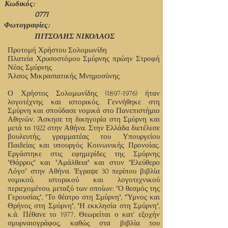
Κωδικός:
0771
Φωτογραφίες:
ΠΙΤΣΟΛΗΣ ΝΙΚΟΛΑΟΣ
Προτομή Χρήστου Σολομωνίδη
Πλατεία Χρυσοστόμου Σμύρνης πρώην Στροφή
Νέας Σμύρνης
Άλσος Μικρασιατικής Μνημοσύνης
Ο Χρήστος Σολομωνίδης
(1897-1976)
ήταν
λογοτέχνης και ιστορικός. Γεννήθηκε στη
Σμύρνη και σπούδασε νομικά στο Πανεπιστήμιο
Αθηνών. Άσκησε τη δικηγορία στη Σμύρνη και
μετά το 1922 στην Αθήνα. Στην Ελλάδα διετέλεσε
βουλευτής, γραμματέας του Υπουργείου
Παιδείας και υπουργός Κοινωνικής Προνοίας.
Εργάστηκε στις εφημερίδες της Σμύρνης
"Θάρρος" και "Αμάλθεια" και στον "Ελεύθερο
Λόγο" στην Αθήνα. Έγραψε 30 περίπου βιβλία
νομικού, ιστορικού και λογοτεχνικού
περιεχομένου, μεταξύ των οποίων: "Ο θεσμός της
Γερουσίας", "Το θέατρο στη Σμύρνη", "Ύμνος και
Θρήνος στη Σμύρνη", "Η εκκλησία στη Σμύρνη",
κ.ά. Πέθανε το 1977. Θεωρείται ο κατ’ εξοχήν
σμυρναιογράφος, καθώς στα βιβλία του