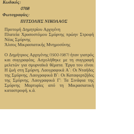
Κωδικός:
0768
Φωτογραφίες:
ΠΙΤΣΟΛΗΣ ΝΙΚΟΛΑΟΣ
Προτομή Δημητρίου Αρχιγένη
Πλατεία Χρυσοστόμου Σμύρνης πρώην Στροφή
Νέας Σμύρνης
Άλσος Μικρασιατικής Μνημοσύνης
Ο Δημήτριος Αρχιγένης
(1900-1987)
ήταν γιατρός
και συγγραφέας. Ασχολήθηκε με τη συγγραφή
μελετών για σμυρναϊκά θέματα. Έργα του είναι:
Η ζωή στη Σμύρνη, Λαογραφικά Α΄: Οι Νταήδες
της Σμύρνης, Λαογραφικά Β΄: Οι Καταφερτζήδες
της Σμύρνης, Λαογραφικά Γ’: Τα Σινάφια της
Σμύρνης Μαρτυρίες από τη Μικρασιατική
καταστροφή, κ.ά.