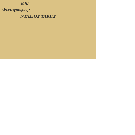
1510
Φωτογραφίες:
ΝΤΑΣΙΟΣ ΤΑΚΗΣ
1510_002.jpg
1510_001.jpg
© Ιανουάριος 2021 - 1η Έκδοση - Νίκος Πιτσόλης
Κορυφή Σελίδας