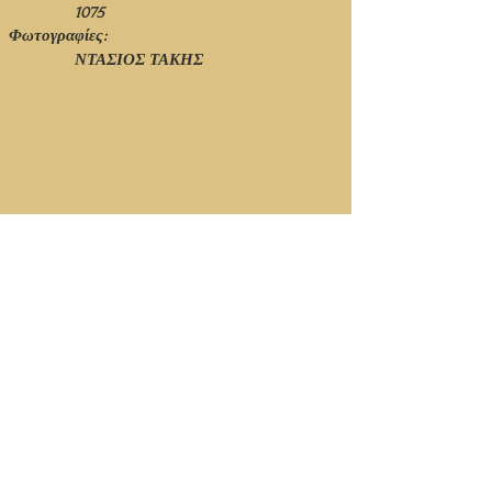
1075
Φωτογραφίες:
ΝΤΑΣΙΟΣ ΤΑΚΗΣ
© Ιανουάριος 2021 - 1η Έκδοση - Νίκος Πιτσόλης
Κορυφή Σελίδας