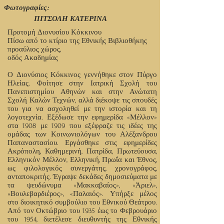
Φωτογραφίες:
ΠΙΤΣΟΛΗ ΚΑΤΕΡΙΝΑ
Προτομή Διονυσίου Κόκκινου
Πίσω από το κτίριο της Εθνικής Βιβλιοθήκης
προαύλιος χώρος,
οδός Ακαδημίας
Ο Διονύσιος Κόκκινος γεννήθηκε στον Πύργο
Ηλείας. Φοίτησε στην Ιατρική Σχολή του
Πανεπιστημίου Αθηνών και στην Ανώτατη
Σχολή Καλών Τεχνών, αλλά διέκοψε τις σπουδές
του για να ασχοληθεί με την ιστορία και τη
λογοτεχνία. Εξέδωσε την εφημερίδα «Μέλλον»
στα 1908 με 1909 που εξέφραζε τις ιδέες της
ομάδας των Κοινωνιολόγων του Αλέξανδρου
Παπαναστασίου. Εργάσθηκε στις εφημερίδες
Ακρόπολη, Καθημερινή, Πατρίδα, Πρωτεύουσα,
Ελληνικόν Μέλλον, Ελληνική, Πρωΐα και Έθνος,
ως φιλολογικός συνεργάτης, χρονογράφος,
ανταποκριτής. Έγραψε δεκάδες δημοσιεύματα με
τα ψευδώνυμα «Μακκαβαίος», «Άριελ»,
«Βουλεβαρδιέρος», «Παλαιός». Υπήρξε μέλος
στο διοικητικό συμβούλιο του Εθνικού Θεάτρου.
Από τον Οκτώβριο του 1935 έως το Φεβρουάριο
του 1954, διετέλεσε διευθυντής της Εθνικής