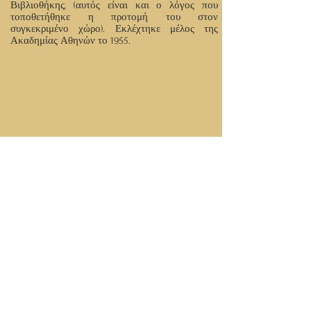
Βιβλιοθήκης, (αυτός είναι και ο λόγος που
τοποθετήθηκε η προτομή του στον
συγκεκριμένο χώρο). Εκλέχτηκε μέλος της
Ακαδημίας Αθηνών το 1955.