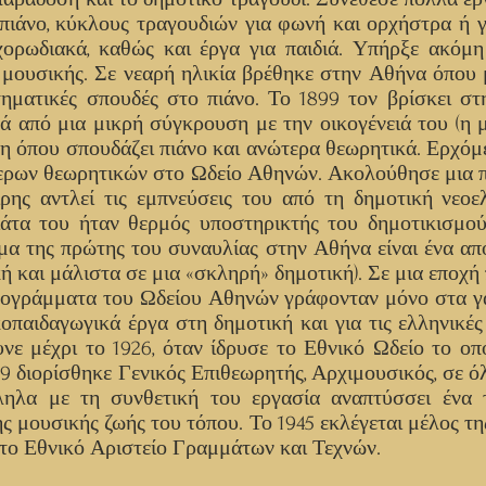
 πιάνο, κύκλους τραγουδιών για φωνή και ορχήστρα ή γ
 χορωδιακά, καθώς και έργα για παιδιά. Υπήρξε ακόμ
ς μουσικής. Σε νεαρή ηλικία βρέθηκε στην Αθήνα όπου 
τηματικές σπουδές στο πιάνο. Το 1899 τον βρίσκει σ
τά από μια μικρή σύγκρουση με την οικογένειά του (η 
ννη όπου σπουδάζει πιάνο και ανώτερα θεωρητικά. Ερχόμ
τερων θεωρητικών στο Ωδείο Αθηνών. Ακολούθησε μια 
ρης αντλεί τις εμπνεύσεις του από τη δημοτική νεοε
τα του ήταν θερμός υποστηρικτής του δημοτικισμού
μμα της πρώτης του συναυλίας στην Αθήνα είναι ένα απ
 και μάλιστα σε μια «σκληρή» δημοτική). Σε μια εποχή
ρογράμματα του Ωδείου Αθηνών γράφονταν μόνο στα γα
οπαιδαγωγικά έργα στη δημοτική και για τις ελληνικές
νε μέχρι το 1926, όταν ίδρυσε το Εθνικό Ωδείο το οπο
19 διορίσθηκε Γενικός Επιθεωρητής, Αρχιμουσικός, σε όλ
ηλα με τη συνθετική του εργασία αναπτύσσει ένα τ
ης μουσικής ζωής του τόπου. Το 1945 εκλέγεται μέλος 
 το Εθνικό Αριστείο Γραμμάτων και Τεχνών.