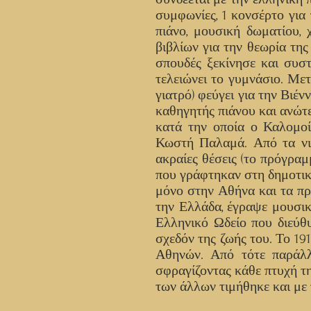
συμφωνίες, 1 κονσέρτο για
πιάνο, μουσική δωματίου,
βιβλίων για την θεωρία τη
σπουδές ξεκίνησε και συσ
τελειώνει το γυμνάσιο. Με
γιατρό) φεύγει για την Βιέ
καθηγητής πιάνου και ανώ
κατά την οποία ο Καλομοί
Κωστή Παλαμά. Από τα νιά
ακραίες θέσεις (το πρόγρα
που γράφτηκαν στη δημοτική
μόνο στην Αθήνα και τα π
την Ελλάδα, έγραψε μουσικ
Ελληνικό Ωδείο που διεύθυ
σχεδόν της ζωής του. Το 19
Αθηνών. Από τότε παράλλ
σφραγίζοντας κάθε πτυχή τ
των άλλων τιμήθηκε και με