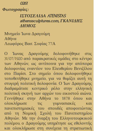
0261
Φωτογραφίες:
ΙΣΤΟΣΕΛΙΔΑ ATENISTAS
athenssculptures.com, ΓΚΑΝΙΔΗΣ
ΔΗΜΟΣ
Μνημείο Ίωνα Δραγούμη
Αθήνα
Λεωφόρος Βασ. Σοφίας 77Α
Ο Ίωνας Δραγούμης δολοφονήθηκε στις
31/07/1920 από παρακρατικές ομάδες στο κέντρο
των Αθηνών, ως αντίποινα για την απόπειρα
δολοφονίας εναντίον του Ελευθερίου Βενιζέλου
στο Παρίσι. Στο σημείο όπου δολοφονήθηκε
τοποθετήθηκε μνημείο, για να θυμίζει αυτή τη
στυγερή πολιτική δολοφονία. Ο Ίων Δραγούμης
διαδραμάτισε κεντρικό ρόλο στην ελληνική
πολιτική σκηνή των αρχών του εικοστού αιώνα.
Γεννήθηκε στην Αθήνα το 1878 όπου και
ολοκλήρωσε τις γυμνασιακές και
πανεπιστημιακές του σπουδές αποφοιτώντας
από τη Νομική Σχολή του Πανεπιστημίου
Αθηνών. Με την έναρξη του Ελληνοτουρκικού
πολέμου, ο Δραγούμης υπηρέτησε ως εθελοντής
και ολοκλήρωσε στη συνέχεια τη στρατιωτική