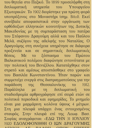
του θητεία στο Πεζικό. Το 1899 προσελήφθη στη
διπλωματική υπηρεσία του Υπουργείου
Εξωτερικών. Το 1902 διορίστηκε για πρώτη φορά
υποπρόξενος στο Μοναστήρι (σημ. Bitol). Εκεί
συνέβαλε αποφασιστικά στην οργάνωση των
ορθόδοξων ελληνικών κοινοτήτων της Δυτικής
Μακεδονίας με τη συμπαράσταση του πατέρα
του Στέφανου Δραγούμη αλλά και του Παύλου
Μελά, συζύγου της αδελφής του Ναταλίας. Ο
Δραγούμης στη συνέχεια υπηρέτησε σε διάφορα
προξενεία και σε σημαντικές διπλωματικές
θέσεις. Με το ξέσπασμα του Πρώτου
Βαλκανικού πολέμου διαφώνησε εντονότατα με
την πολιτική του Βενιζέλου. Κατατάχθηκε στον
στρατό και αμέσως αποσπάσθηκε στο γραφείο
του Βασιλέα Κωνσταντίνου. Ήταν παρών και
συμμετείχε ενεργά στις διαπραγματεύσεις για την
παράδοση της Θεσσαλονίκης το 1912.
Παράλληλα με τη διπλωματική του
σταδιοδρομία αρθρογράφησε επί σειρά ετών σε
πολιτικά περιοδικά και εφημερίδες. Το μνημείο
είναι μια μαρμάρινη κολόνα ύψους 4 μέτρων.
Στη μια πλευρά υπάρχει ένας εντοιχισμένος
σταυρός. Στην πλευρά επί της Λεωφ. Βασ.
Σοφίας αναγράφεται: «ΕΔΩ ΤΗΝ 31 ΙΟΥΛΙΟΥ
1920 ΕΔΟΛΟΦΟΝΗΘΗ Ο ΙΩΝ ΔΡΑΓΟΥΜΗΣ