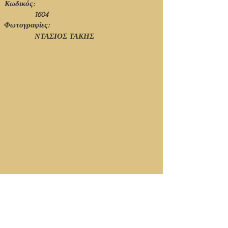
Κωδικός:
1604
Φωτογραφίες:
ΝΤΑΣΙΟΣ ΤΑΚΗΣ
1604_001.jpg
1604_002.jpg
1604_003.jpg
1604_004.jpg