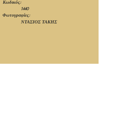
Κωδικός:
1440
Φωτογραφίες:
ΝΤΑΣΙΟΣ ΤΑΚΗΣ
© Ιανουάριος 2021 - 1η Έκδοση - Νίκος Πιτσόλης
Κορυφή Σελίδας