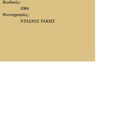
Κωδικός:
1084
Φωτογραφίες:
ΝΤΑΣΙΟΣ ΤΑΚΗΣ
© Ιανουάριος 2021 - 1η Έκδοση - Νίκος Πιτσόλης
Κορυφή Σελίδας