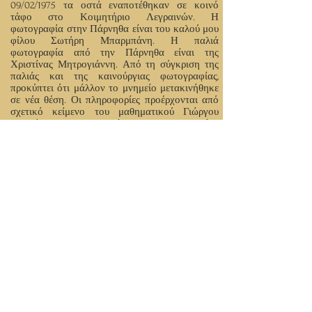
09/02/1975 τα οστά εναποτέθηκαν σε κοινό
τάφο στο Κοιμητήριο Λεγραινών. Η
φωτογραφία στην Πάρνηθα είναι του καλού μου
φίλου Σωτήρη Μπαρμπάνη. Η παλιά
φωτογραφία από την Πάρνηθα είναι της
Χριστίνας Μητρογιάννη. Από τη σύγκριση της
παλιάς και της καινούργιας φωτογραφίας,
προκύπτει ότι μάλλον το μνημείο μετακινήθηκε
σε νέα θέση. Οι πληροφορίες προέρχονται από
σχετικό κείμενο του μαθηματικού Γιώργου
Ιατρού. Οι φωτογραφίες του Κοιμητηρίου
Λεγραινών και του Ηρώου στην Πλατεία
Λεγραινών είναι του Γιώργου Βασιλακόπουλου.