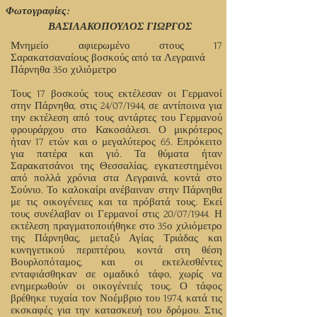
Φωτογραφίες:
ΒΑΣΙΛΑΚΟΠΟΥΛΟΣ ΓΙΩΡΓΟΣ
Μνημείο αφιερωμένο στους 17
Σαρακατσαναίους βοσκούς από τα Λεγραινά
Πάρνηθα 35ο χιλιόμετρο
Τους 17 βοσκούς τους εκτέλεσαν οι Γερμανοί
στην Πάρνηθα, στις 24/07/1944, σε αντίποινα για
την εκτέλεση από τους αντάρτες του Γερμανού
φρουράρχου στο Κακοσάλεσι. Ο μικρότερος
ήταν 17 ετών και ο μεγαλύτερος 65. Επρόκειτο
για πατέρα και γιό. Τα θύματα ήταν
Σαρακατσάνοι της Θεσσαλίας, εγκατεστημένοι
από πολλά χρόνια στα Λεγραινά, κοντά στο
Σούνιο. Το καλοκαίρι ανέβαιναν στην Πάρνηθα
με τις οικογένειες και τα πρόβατά τους. Εκεί
τους συνέλαβαν οι Γερμανοί στις 20/07/1944. Η
εκτέλεση πραγματοποιήθηκε στο 35ο χιλιόμετρο
της Πάρνηθας, μεταξύ Αγίας Τριάδας και
κυνηγετικού περιπτέρου, κοντά στη θέση
Βουρλοπόταμος, και οι εκτελεσθέντες
ενταφιάσθηκαν σε ομαδικό τάφο, χωρίς να
ενημερωθούν οι οικογένειές τους. Ο τάφος
βρέθηκε τυχαία τον Νοέμβριο του 1974, κατά τις
εκσκαφές για την κατασκευή του δρόμου. Στις