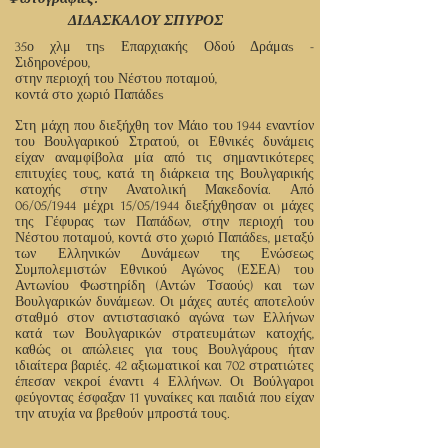
ΔΙΔΑΣΚΑΛΟΥ ΣΠΥΡΟΣ
35ο χλμ τηs Επαρχιακής Οδού Δράμαs -
Σιδηρονέρου,
στην περιοχή του Νέστου ποταμού,
κοντά στο χωριό Παπάδεs
Στη μάχη που διεξήχθη τον Μάιο του 1944 εναντίον
του Βουλγαρικού Στρατού, οι Εθνικές δυνάμεις
είχαν αναμφίβολα μία από τις σημαντικότερες
επιτυχίες τους, κατά τη διάρκεια της Βουλγαρικής
κατοχής στην Ανατολική Μακεδονία. Από
06/05/1944 μέχρι 15/05/1944 διεξήχθησαν οι μάχες
της Γέφυρας των Παπάδων, στην περιοχή του
Νέστου ποταμού, κοντά στο χωριό Παπάδεs, μεταξύ
των Ελληνικών Δυνάμεων της Ενώσεως
Συμπολεμιστών Εθνικού Αγώνος (ΕΣΕΑ) του
Αντωνίου Φωστηρίδη (Αντών Τσαούς) και των
Βουλγαρικών δυνάμεων. Οι μάχες αυτές αποτελούν
σταθμό στον αντιστασιακό αγώνα των Ελλήνων
κατά των Βουλγαρικών στρατευμάτων κατοχής,
καθώς οι απώλειες για τους Βουλγάρους ήταν
ιδιαίτερα βαριές. 42 αξιωματικοί και 702 στρατιώτες
έπεσαν νεκροί έναντι 4 Ελλήνων. Οι Βούλγαροι
φεύγοντας έσφαξαν 11 γυναίκες και παιδιά που είχαν
την ατυχία να βρεθούν μπροστά τους.